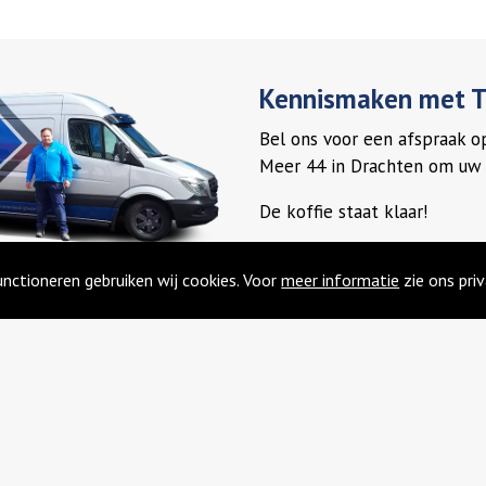
Kennismaken met Ti
Bel ons voor een afspraak 
Meer 44 in Drachten om uw 
De koffie staat klaar!
Contact opnemen
nctioneren gebruiken wij cookies. Voor
meer informatie
zie ons pri
Over ons
Met 11 jaar werkervaring heeft 
professioneel en flexibel bedri
een dakraam, een dakkapel of e