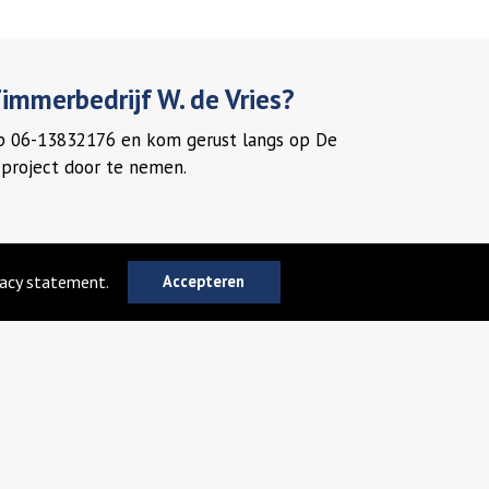
mmerbedrijf W. de Vries?
op 06-13832176 en kom gerust langs op De
project door te nemen.
vacy statement.
Accepteren
Timmerbedrijf W. de Vries zich ontwikkeld tot een
jf. Voor vervangen of aanbrengen van bijvoorbeeld
en kunststoffen gevel bekleding maar ook voor