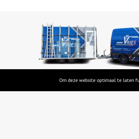
Om deze website optimaal te laten fu
Timmerbedrijf W. de Vries
De Meer 44
9201 EZ Drachten